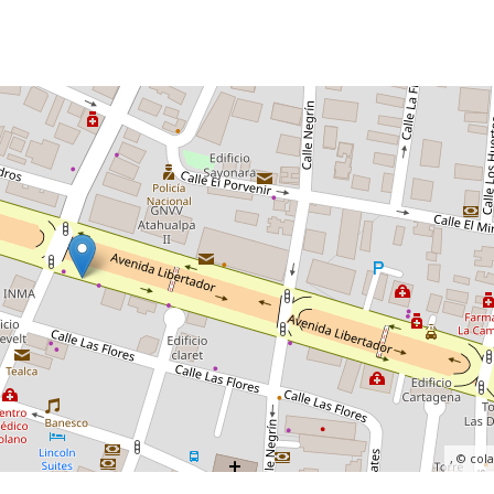
, ©
col