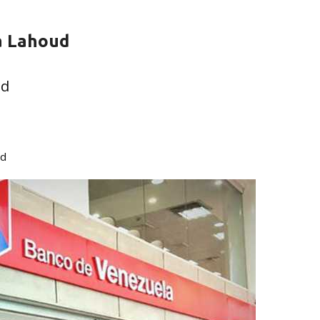
a Lahoud
ud
ud