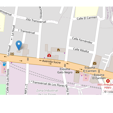
, ©
col