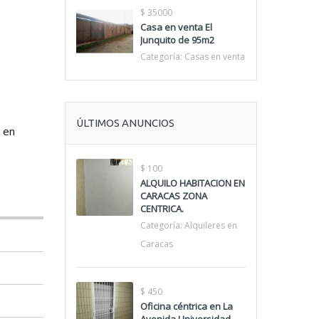
$ 35000
Casa en venta El
Junquito de 95m2
Categoría:
Casas en venta
ÚLTIMOS ANUNCIOS
a en
$ 100
ALQUILO HABITACION EN
CARACAS ZONA
CENTRICA.
Categoría:
Alquileres en
Caracas
$ 450
Oficina céntrica en La