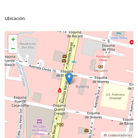
Ubicación:
+
−
, ©
colaboradores