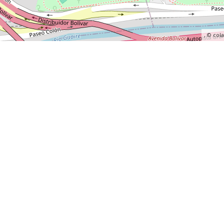
, ©
col