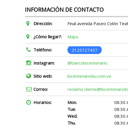
INFORMACIÓN DE CONTACTO
Dirección:
Final avenida Paseo Colón Teat
¿Cómo llegar?:
Maps.
Teléfono:
2125727457
Instagram:
@bancobicentenario
Sitio web:
bicentenariobu.com.ve
Correo:
reclamo.cliente@bicentenario
Horarios:
Mon.
08:30 
Tue.
08:30 
Wed.
08:30 
Thu.
08:30 