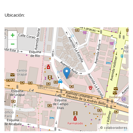
Ubicación:
+
−
, ©
colaboradores