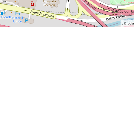
, ©
col