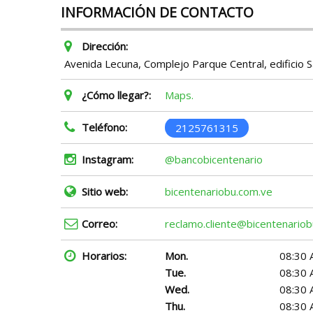
INFORMACIÓN DE CONTACTO
Dirección:
Avenida Lecuna, Complejo Parque Central, edificio Sa
¿Cómo llegar?:
Maps.
Teléfono:
2125761315
Instagram:
@bancobicentenario
Sitio web:
bicentenariobu.com.ve
Correo:
reclamo.cliente@bicentenario
Horarios:
Mon.
08:30 
Tue.
08:30 
Wed.
08:30 
Thu.
08:30 