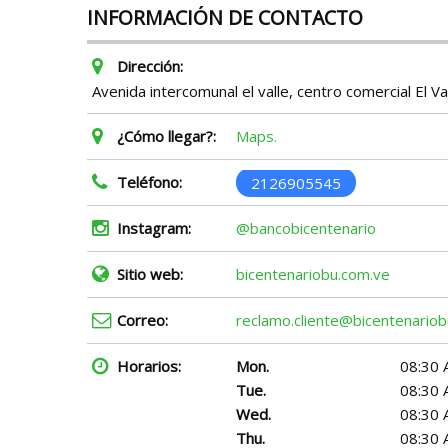
INFORMACIÓN DE CONTACTO
Dirección:
Avenida intercomunal el valle, centro comercial El V
¿Cómo llegar?:
Maps.
Teléfono:
2126905545
Instagram:
@bancobicentenario
Sitio web:
bicentenariobu.com.ve
Correo:
reclamo.cliente@bicentenario
Horarios:
Mon.
08:30 
Tue.
08:30 
Wed.
08:30 
Thu.
08:30 