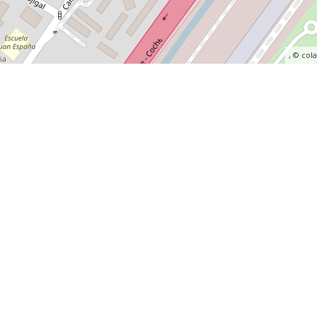
, ©
col