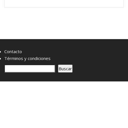
Contacto
Términos y condiciones
B
Buscar
u
s
c
a
r