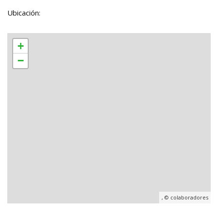
Ubicación:
+
−
, ©
colaboradores