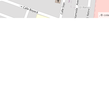
, ©
col