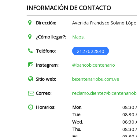
INFORMACIÓN DE CONTACTO
Dirección:
Avenida Francisco Solano López
¿Cómo llegar?:
Maps.
Teléfono:
2127622840
Instagram:
@bancobicentenario
Sitio web:
bicentenariobu.com.ve
Correo:
reclamo.cliente@bicentenario
Horarios:
Mon.
08:30 
Tue.
08:30 
Wed.
08:30 
Thu.
08:30 
Fri.
08:30 