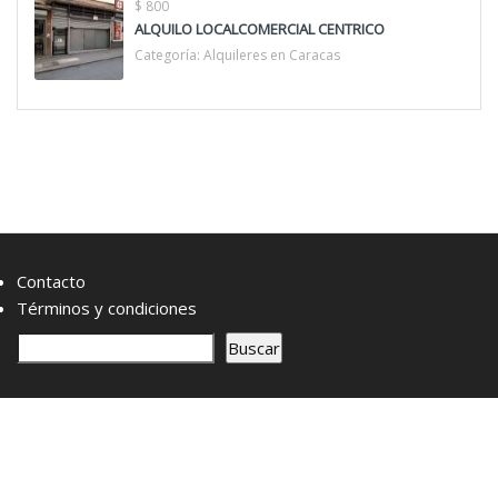
$ 800
ALQUILO LOCALCOMERCIAL CENTRICO
Categoría:
Alquileres en Caracas
Contacto
Términos y condiciones
B
Buscar
u
s
c
a
r