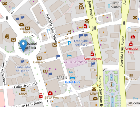
, ©
col