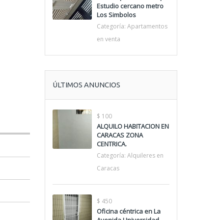
Estudio cercano metro
Los Simbolos
Categoría:
Apartamentos
en venta
ÚLTIMOS ANUNCIOS
$ 100
ALQUILO HABITACION EN
CARACAS ZONA
CENTRICA.
Categoría:
Alquileres en
Caracas
$ 450
Oficina céntrica en La