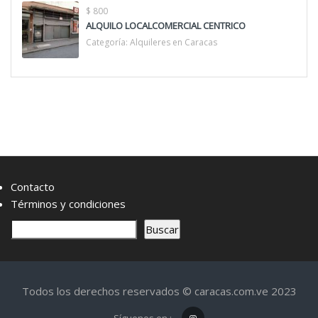
$ 800
ALQUILO LOCALCOMERCIAL CENTRICO
Categoría:
Alquileres en Caracas
Contacto
Términos y condiciones
B
Buscar
u
s
c
Todos los derechos reservados © caracas.com.ve 2023
a
r