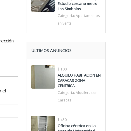
Estudio cercano metro
Los Simbolos
Categoría:
Apartamentos
en venta
rección
ÚLTIMOS ANUNCIOS
$ 100
ALQUILO HABITACION EN
CARACAS ZONA
CENTRICA.
 el
Categoría:
Alquileres en
Caracas
$ 450
Oficina céntrica en La