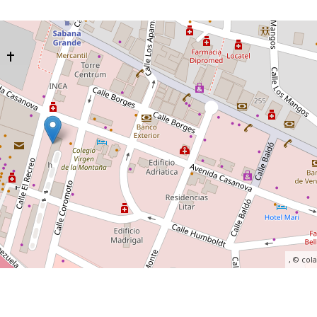
, ©
col