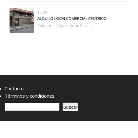
$ 800
ALQUILO LOCALCOMERCIAL CENTRICO
Categoría:
Alquileres en Caracas
Contacto
Términos y condiciones
B
Buscar
u
s
c
a