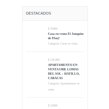
DESTACADOS
$ 35000
Casa en venta El
Junquito de 95m2
Categoría:
Casas en venta
$ 230.000
APARTAMENTO EN
VENTA URB. LOMAS DEL
SOL – HATILLO, CARACAS
Categoría:
Apartamentos
en venta
$ 23000
Venta Apartamento tipo