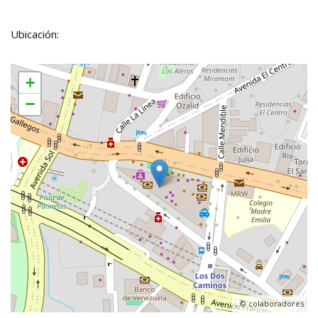
Ubicación:
+
−
, ©
colaboradores