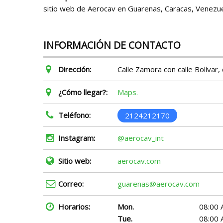
sitio web de Aerocav en Guarenas, Caracas, Venezue
INFORMACIÓN DE CONTACTO
Dirección:
Calle Zamora con calle Bolívar,
¿Cómo llegar?:
Maps.
Teléfono:
2124212170
Instagram:
@aerocav_int
Sitio web:
aerocav.com
Correo:
guarenas@aerocav.com
Horarios:
Mon.
08:00 
Tue.
08:00 