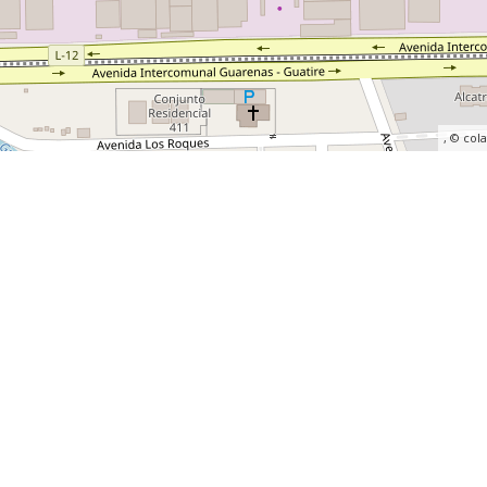
, ©
col