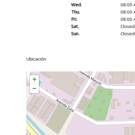
Wed.
08:00 
Thu.
08:00 
Fri.
08:00 
Sat.
Closed
Sun.
Closed
Ubicación:
+
−