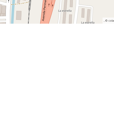
, ©
col