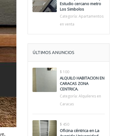
Estudio cercano metro
Los Simbolos
Categoría:
Apartamentos
en venta
ÚLTIMOS ANUNCIOS
$ 100
ALQUILO HABITACION EN
CARACAS ZONA
CENTRICA.
Categoría:
Alquileres en
Caracas
$ 450
Oficina céntrica en La
ve,