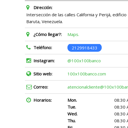
Dirección:
Intersección de las calles California y Perijá, edifici
Baruta, Venezuela.
¿Cómo llegar?:
Maps.
Teléfono:
2129918433
Instagram:
@100x100banco
Sitio web:
100x100banco.com
Correo:
atencionalcliente@100x100ba
Horarios:
Mon.
08:30 
Tue.
08:30 
Wed.
08:30 
Thu.
08:30 
Fri.
08:30 