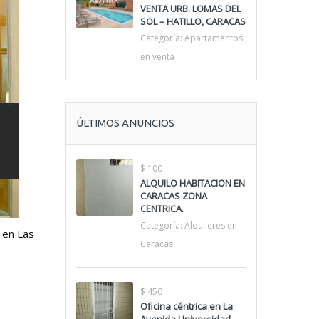
VENTA URB. LOMAS DEL
SOL – HATILLO, CARACAS
Categoría:
Apartamentos
en venta
ÚLTIMOS ANUNCIOS
$ 100
ALQUILO HABITACION EN
CARACAS ZONA
CENTRICA.
Categoría:
Alquileres en
 en Las
Caracas
$ 450
Oficina céntrica en La