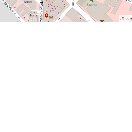
, ©
col